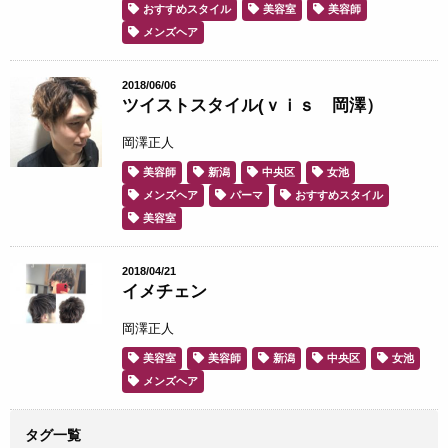
おすすめスタイル
美容室
美容師
メンズヘア
2018/06/06
ツイストスタイル(ｖｉｓ 岡澤）
岡澤正人
美容師
新潟
中央区
女池
メンズヘア
パーマ
おすすめスタイル
美容室
2018/04/21
イメチェン
岡澤正人
美容室
美容師
新潟
中央区
女池
メンズヘア
タグ一覧