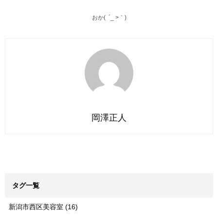
おか( ´_ >｀)
岡澤正人
タグ一覧
新潟市西区美容室
(16)