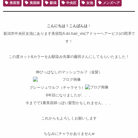
美容室
美容師
新潟
中央区
女池
メンズヘア
こんにちは！こんばんは
！
新潟市中央区女池にあります美容院A.do.hair_vis(アドゥーヘアービス)の岡澤で
す！
この度カット&カラーをお馴染み先輩の藤田さんにしてもらいたました！
伸びっぱなしのマッシュウルフ（金髪）
グレージュウルフ（チャラそう）
8年目になりましたが、、、
今までで1番美容師っぽい髪型かもしれません、、、
これからもよろしくお願いします
ちなみにチャラかありませんw