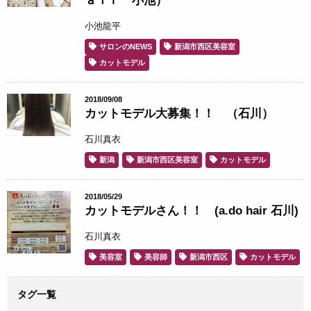
ａｉｒ 小池）
小池龍平
サロンのNEWS
新潟市西区美容室
カットモデル
2018/09/08
カットモデル大募集！！ （石川）
石川真衣
新潟
新潟市西区美容室
カットモデル
2018/05/29
カットモデルさん！！ (a.do hair 石川)
石川真衣
美容室
美容師
新潟市西区
カットモデル
タグ一覧