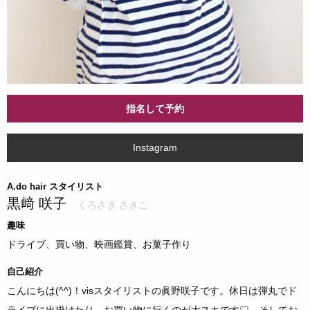
指名して予約
Instagram
A.do hair スタイリスト
黒﨑 咲子
くろさき さきこ
趣味
ドライブ、買い物、映画鑑賞、お菓子作り
自己紹介
こんにちは(^^)！visスタイリストの眞野咲子です。休日は弾丸でド