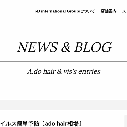
i-D
international
Groupについて
店舗案内
ス
NEWS & BLOG
A.do hair & vis's entries
ルス簡単予防〔ado hair相場〕