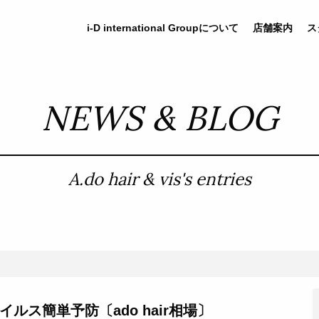
i-D
international
Groupについて
店舗案内
ス
NEWS & BLOG
A.do hair & vis's entries
ルス簡単予防〔ado hair相場〕