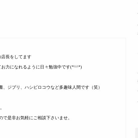
の店長をしてます
力になれるように日々勉強中です(*^^*)
書、ジブリ、ハシビロコウなど多趣味人間です（笑）
す。
ので是非お気軽にご相談下さいませ。