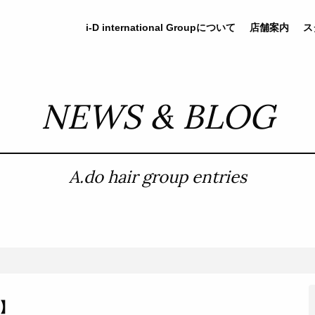
i-D
international
Groupについて
店舗案内
ス
NEWS & BLOG
A.do hair group entries
】