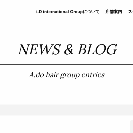
i-D
international
Groupについて
店舗案内
ス
NEWS & BLOG
A.do hair group entries