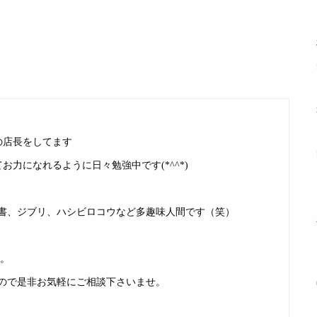
の店長をしてます
力になれるように日々勉強中です(*^^*)
書、ジブリ、ハシビロコウなど多趣味人間です（笑）
す。
ので是非お気軽にご相談下さいませ。