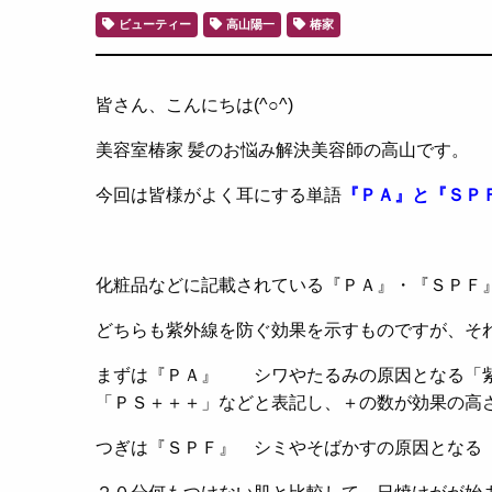
ビューティー
高山陽一
椿家
皆さん、こんにちは(^○^)
美容室椿家 髪のお悩み解決美容師の高山です。
今回は皆様がよく耳にする単語
『ＰＡ』と『ＳＰ
化粧品などに記載されている『ＰＡ』・『ＳＰＦ
どちらも紫外線を防ぐ効果を示すものですが、そ
まずは『ＰＡ』 シワやたるみの原因となる「
「ＰＳ＋＋＋」などと表記し、＋の数が効果の高
つぎは『ＳＰＦ』 シミやそばかすの原因となる