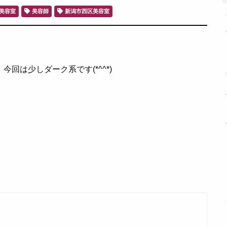
美容室
美容師
新潟市西区美容室
回は少しダーク系です(*^^*)