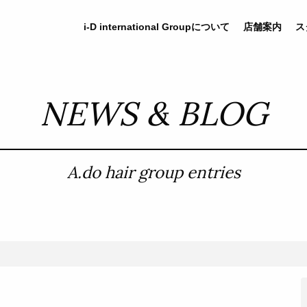
i-D
international
Groupについて
店舗案内
ス
NEWS & BLOG
A.do hair group entries