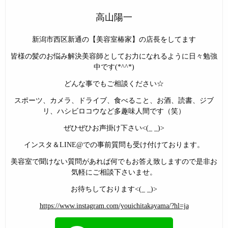
高山陽一
新潟市西区新通の【美容室椿家】の店長をしてます
皆様の髪のお悩み解決美容師としてお力になれるように日々勉強
中です(*^^*)
どんな事でもご相談ください☆
スポーツ、カメラ、ドライブ、食べること、お酒、読書、ジブ
リ、ハシビロコウなど多趣味人間です（笑）
ぜひぜひお声掛け下さい<(_ _)>
インスタ＆LINE@での事前質問も受け付けております。
美容室で聞けない質問があれば何でもお答え致しますので是非お
気軽にご相談下さいませ。
お待ちしております<(_ _)>
https://www.instagram.com/youichitakayama/?hl=ja