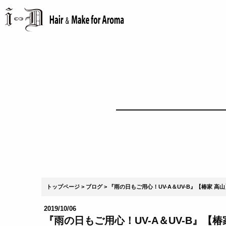
トップページ
ブログ
『雨の日もご用心！UV-A＆UV-B』【椿家 高山
2019/10/06
『雨の日もご用心！UV-A＆UV-B』【椿