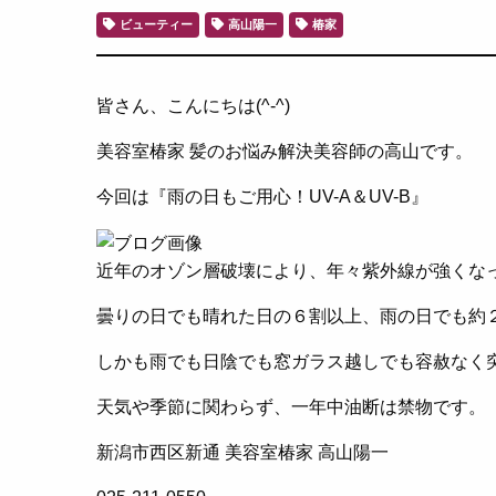
ビューティー
高山陽一
椿家
皆さん、こんにちは(^-^)
美容室椿家 髪のお悩み解決美容師の高山です。
今回は『雨の日もご用心！UV-A＆UV-B』
近年のオゾン層破壊により、年々紫外線が強くな
曇りの日でも晴れた日の６割以上、雨の日でも約
しかも雨でも日陰でも窓ガラス越しでも容赦なく突
天気や季節に関わらず、一年中油断は禁物です。
新潟市西区新通 美容室椿家 高山陽一