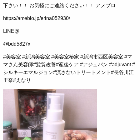
下さい！！ お気軽にご連絡ください！！ アメブロ
https://ameblo.jp/erina052930/
LINE@
@bdd5827x
#美容室 #新潟美容室 #美容室椿家 #新潟市西区美容室 #マ
マさん美容師#髪質改善#産後ケア #アジュバン #adjuvant
#
シルキーエマルジョン#流さないトリートメント#長谷川江
里奈#えなり