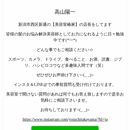
高山陽一
新潟市西区新通の【美容室椿家】の店長をしてます
皆様の髪のお悩み解決美容師としてお力になれるように日々勉強
中です(*^^*)
どんな事でもご相談ください☆
スポーツ、カメラ、ドライブ、食べること、お酒、読書、ジブ
リ、ハシビロコウなど多趣味人間です（笑）
ぜひぜひお声掛け下さい<(_ _)>
インスタ＆LINE@での事前質問も受け付けております。
美容室で聞けない質問があれば何でもお答え致しますので是非お
気軽にご相談下さいませ。
お待ちしております<(_ _)>
https://www.instagram.com/youichitakayama/?hl=ja