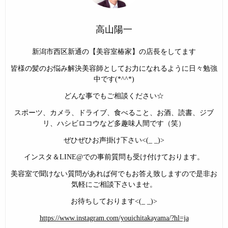
高山陽一
新潟市西区新通の【美容室椿家】の店長をしてます
皆様の髪のお悩み解決美容師としてお力になれるように日々勉強
中です(*^^*)
どんな事でもご相談ください☆
スポーツ、カメラ、ドライブ、食べること、お酒、読書、ジブ
リ、ハシビロコウなど多趣味人間です（笑）
ぜひぜひお声掛け下さい<(_ _)>
インスタ＆LINE@での事前質問も受け付けております。
美容室で聞けない質問があれば何でもお答え致しますので是非お
気軽にご相談下さいませ。
お待ちしております<(_ _)>
https://www.instagram.com/youichitakayama/?hl=ja