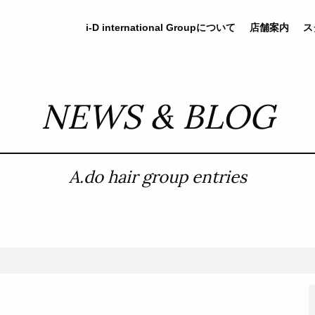
i-D
international
Groupについて
店舗案内
ス
NEWS & BLOG
A.do hair group entries